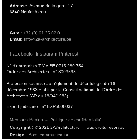
Adresse:
Avenue de la gare, 17
6840 Neufchâteau
Gsm :
+32 (0) 61 35 02 01
Email:
info@2a-architecture.be
Facebook-f
Instagram
Pinterest
N° d’entreprise/ T.V.A BE 0715.980.754
Ordre des Architectes : n° 3003593
Profession soumise au règlement de déontologie du 16
décembre 1983 établi par le Conseil national de l’Ordre des
Architectes (AR du 18/04/1985).
Expert judiciaire : n°
EXP6008037
Mentions légales
–
Politique de confidentialité
Copyright :
© 2021 2A Architecture – Tous droits réservés
Design :
Boostcommunication