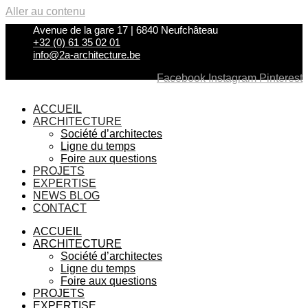
Aller au contenu
Avenue de la gare 17 | 6840 Neufchâteau
+32 (0) 61 35 02 01
info@2a-architecture.be
Facebook
Instagram
Pinterest
ACCUEIL
ARCHITECTURE
Société d’architectes
Ligne du temps
Foire aux questions
PROJETS
EXPERTISE
NEWS BLOG
CONTACT
ACCUEIL
ARCHITECTURE
Société d’architectes
Ligne du temps
Foire aux questions
PROJETS
EXPERTISE