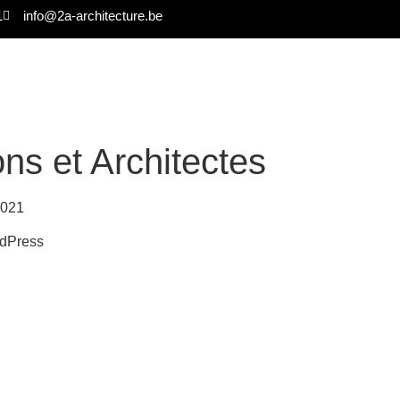
1
info@2a-architecture.be
s et Architectes
2021