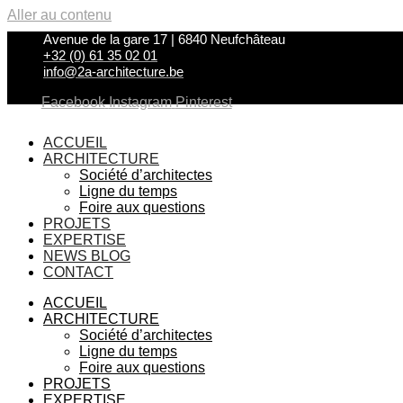
Aller au contenu
Avenue de la gare 17 | 6840 Neufchâteau
+32 (0) 61 35 02 01
info@2a-architecture.be
Facebook
Instagram
Pinterest
ACCUEIL
ARCHITECTURE
Société d’architectes
Ligne du temps
Foire aux questions
PROJETS
EXPERTISE
NEWS BLOG
CONTACT
ACCUEIL
ARCHITECTURE
Société d’architectes
Ligne du temps
Foire aux questions
PROJETS
EXPERTISE